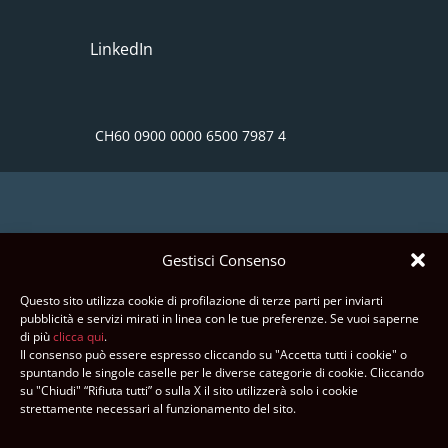
LinkedIn
CH60 0900 0000 6500 7987 4
Gestisci Consenso
CREDITI E RINGRAZIAMENTI
Questo sito utilizza cookie di profilazione di terze parti per inviarti
pubblicità e servizi mirati in linea con le tue preferenze. Se vuoi saperne
Fotografie:
di più
clicca qui
.
Il consenso può essere espresso cliccando su "Accetta tutti i cookie" o
Max Pedrazzini, Djamila Augustoni, AMCA
spuntando le singole caselle per le diverse categorie di cookie. Cliccando
su "Chiudi" “Rifiuta tutti” o sulla X il sito utilizzerà solo i cookie
Website design:
advancedweb.ch
strettamente necessari al funzionamento del sito.