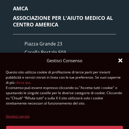
AMCA
ASSOCIAZIONE PER L'AIUTO MEDICO AL
CENTRO AMERICA
Piazza Grande 23
Casella Postale 503
Gestisci Consenso
6512 Giubiasco TI
Questo sito utilizza cookie di profilazione di terze parti per inviarti
+41 91 840 29 03
pubblicità e servizi mirati in linea con le tue preferenze. Se vuoi saperne
di più
clicca qui
.
info@amca.ch
Il consenso può essere espresso cliccando su "Accetta tutti i cookie" o
spuntando le singole caselle per le diverse categorie di cookie. Cliccando
su "Chiudi" “Rifiuta tutti” o sulla X il sito utilizzerà solo i cookie
strettamente necessari al funzionamento del sito.
Facebook
Gestisci servizi
Instagram