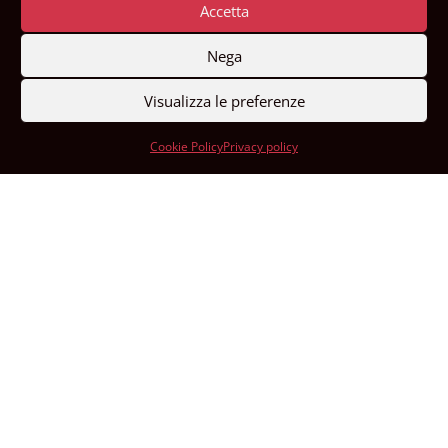
Accetta
YouTube
Nega
Visualizza le preferenze
LinkedIn
Cookie Policy
Privacy policy
CH60 0900 0000 6500 7987 4
CREDITI E RINGRAZIAMENTI
Fotografie:
Max Pedrazzini, Djamila Augustoni, AMCA