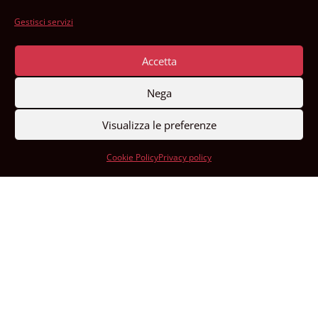
Facebook
Gestisci servizi
Instagram
Accetta
YouTube
Nega
Visualizza le preferenze
LinkedIn
Cookie Policy
Privacy policy
CH60 0900 0000 6500 7987 4
CREDITI E RINGRAZIAMENTI