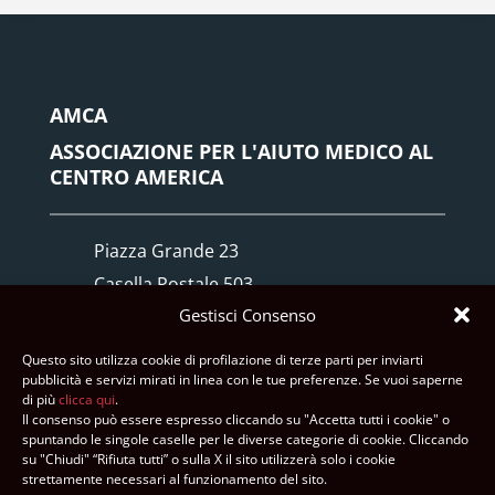
AMCA
ASSOCIAZIONE PER L'AIUTO MEDICO AL
CENTRO AMERICA
Piazza Grande 23
Casella Postale 503
Gestisci Consenso
6512 Giubiasco TI
Questo sito utilizza cookie di profilazione di terze parti per inviarti
+41 91 840 29 03
pubblicità e servizi mirati in linea con le tue preferenze. Se vuoi saperne
di più
clicca qui
.
info@amca.ch
Il consenso può essere espresso cliccando su "Accetta tutti i cookie" o
spuntando le singole caselle per le diverse categorie di cookie. Cliccando
su "Chiudi" “Rifiuta tutti” o sulla X il sito utilizzerà solo i cookie
strettamente necessari al funzionamento del sito.