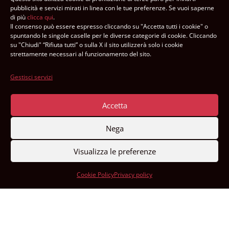
+41 91 840 29 03
pubblicità e servizi mirati in linea con le tue preferenze. Se vuoi saperne
di più
clicca qui
.
info@amca.ch
Il consenso può essere espresso cliccando su "Accetta tutti i cookie" o
spuntando le singole caselle per le diverse categorie di cookie. Cliccando
su "Chiudi" “Rifiuta tutti” o sulla X il sito utilizzerà solo i cookie
strettamente necessari al funzionamento del sito.
Facebook
Gestisci servizi
Instagram
Accetta
YouTube
Nega
Visualizza le preferenze
LinkedIn
Cookie Policy
Privacy policy
CH60 0900 0000 6500 7987 4