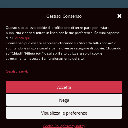
Gestisci Consenso
CREDITI E RINGRAZIAMENTI
Questo sito utilizza cookie di profilazione di terze parti per inviarti
pubblicità e servizi mirati in linea con le tue preferenze. Se vuoi saperne
Fotografie:
di più
clicca qui
.
Il consenso può essere espresso cliccando su "Accetta tutti i cookie" o
Max Pedrazzini, Djamila Augustoni, AMCA
spuntando le singole caselle per le diverse categorie di cookie. Cliccando
su "Chiudi" “Rifiuta tutti” o sulla X il sito utilizzerà solo i cookie
Website design:
advancedweb.ch
strettamente necessari al funzionamento del sito.
AMCA è un’associazione certificata
Gestisci servizi
dalla Fondazione ZEWO
Accetta
Nega
Visualizza le preferenze
Cookie Policy
Privacy policy