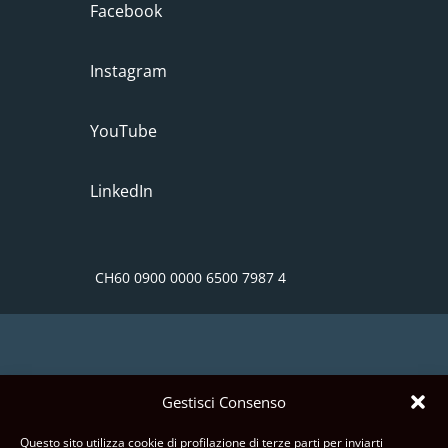
Facebook
Instagram
YouTube
LinkedIn
CH60 0900 0000 6500 7987 4
Gestisci Consenso
CREDITI E RINGRAZIAMENTI
Questo sito utilizza cookie di profilazione di terze parti per inviarti